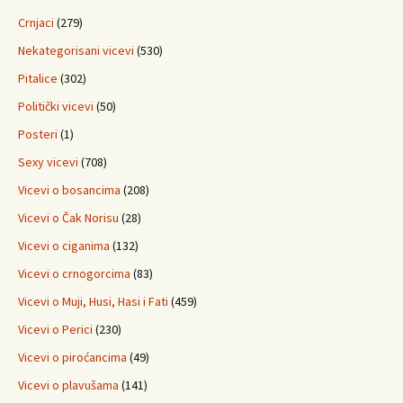
Crnjaci
(279)
Nekategorisani vicevi
(530)
Pitalice
(302)
Politički vicevi
(50)
Posteri
(1)
Sexy vicevi
(708)
Vicevi o bosancima
(208)
Vicevi o Čak Norisu
(28)
Vicevi o ciganima
(132)
Vicevi o crnogorcima
(83)
Vicevi o Muji, Husi, Hasi i Fati
(459)
Vicevi o Perici
(230)
Vicevi o piroćancima
(49)
Vicevi o plavušama
(141)