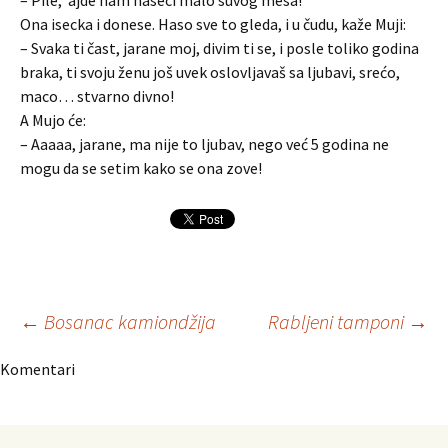
– Pile, ‘ajde nam naseci malo suvog mesa!
Ona isecka i donese. Haso sve to gleda, i u čudu, kaže Muji:
– Svaka ti čast, jarane moj, divim ti se, i posle toliko godina
braka, ti svoju ženu još uvek oslovljavaš sa ljubavi, srećo,
maco… stvarno divno!
A Mujo će:
– Aaaaa, jarane, ma nije to ljubav, nego već 5 godina ne
mogu da se setim kako se ona zove!
Navigacija
←
Bosanac kamiondžija
Rabljeni tamponi
→
Komentari
članaka