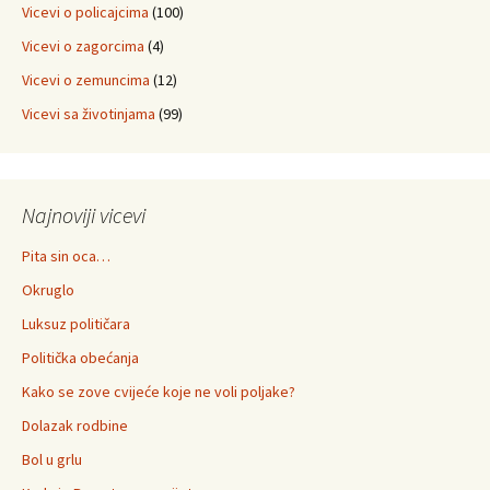
Vicevi o policajcima
(100)
Vicevi o zagorcima
(4)
Vicevi o zemuncima
(12)
Vicevi sa životinjama
(99)
Najnoviji vicevi
Pita sin oca…
Okruglo
Luksuz političara
Politička obećanja
Kako se zove cvijeće koje ne voli poljake?
Dolazak rodbine
Bol u grlu