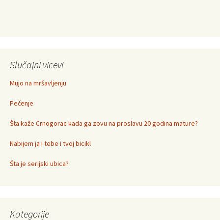
Slučajni vicevi
Mujo na mršavljenju
Pečenje
Šta kaže Crnogorac kada ga zovu na proslavu 20 godina mature?
Nabijem ja i tebe i tvoj bicikl
Šta je serijski ubica?
Kategorije