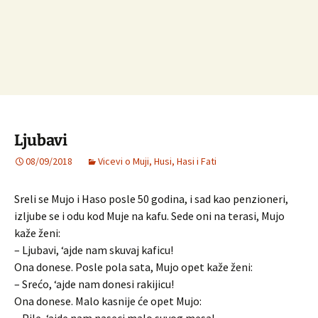
Ljubavi
08/09/2018
Vicevi o Muji, Husi, Hasi i Fati
Sreli se Mujo i Haso posle 50 godina, i sad kao penzioneri,
izljube se i odu kod Muje na kafu. Sede oni na terasi, Mujo
kaže ženi:
– Ljubavi, ‘ajde nam skuvaj kaficu!
Ona donese. Posle pola sata, Mujo opet kaže ženi:
– Srećo, ‘ajde nam donesi rakijicu!
Ona donese. Malo kasnije će opet Mujo: