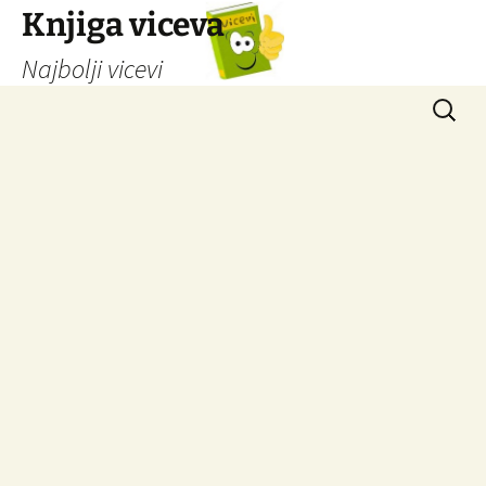
Knjiga viceva
Najbolji vicevi
Idi
Pretrag
na
sadržaj