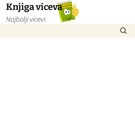
Knjiga viceva
Najbolji vicevi
Idi
Pretrag
na
sadržaj