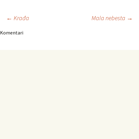
Navigacija
←
Krađa
Mala nebesta
→
Komentari
članaka