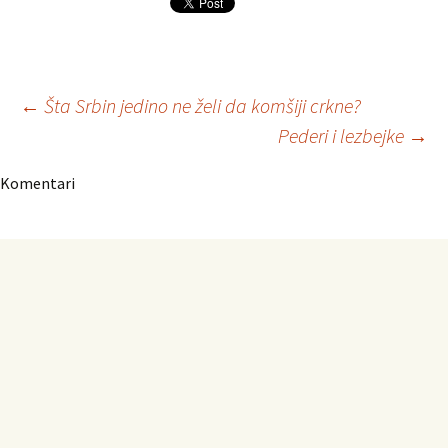
Navigacija
←
Šta Srbin jedino ne želi da komšiji crkne?
Pederi i lezbejke
→
članaka
Komentari