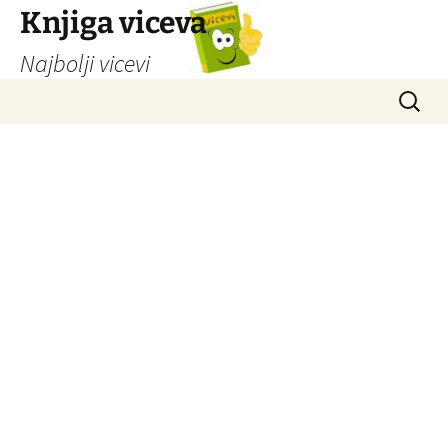
Knjiga viceva
Najbolji vicevi
Idi
Pretrag
na
sadržaj