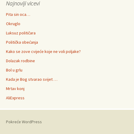
Najnoviji vicevi
Pita sin oca…
Okruglo
Luksuz političara
Politička obećanja
Kako se zove cvijeće koje ne voli poljake?
Dolazak rodbine
Bol u grlu
Kada je Bog stvarao svijet …
Mrtav konj
AliExpress
Pokreće WordPress