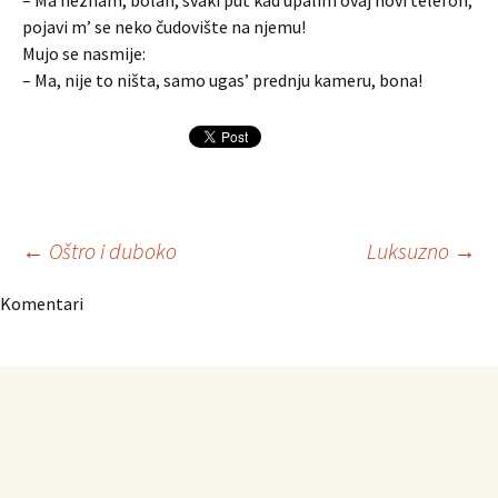
– Ma neznam, bolan, svaki put kad upalim ovaj novi telefon,
pojavi m’ se neko čudovište na njemu!
Mujo se nasmije:
– Ma, nije to ništa, samo ugas’ prednju kameru, bona!
Navigacija
←
Oštro i duboko
Luksuzno
→
Komentari
članaka