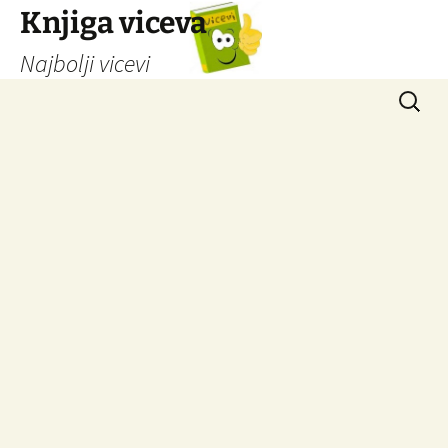
Knjiga viceva
Najbolji vicevi
Idi
Pretrag
na
sadržaj