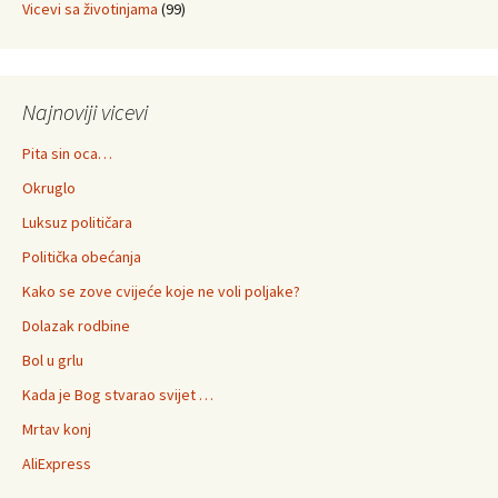
Vicevi sa životinjama
(99)
Najnoviji vicevi
Pita sin oca…
Okruglo
Luksuz političara
Politička obećanja
Kako se zove cvijeće koje ne voli poljake?
Dolazak rodbine
Bol u grlu
Kada je Bog stvarao svijet …
Mrtav konj
AliExpress