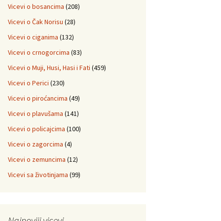
Vicevi o bosancima
(208)
Vicevi o Čak Norisu
(28)
Vicevi o ciganima
(132)
Vicevi o crnogorcima
(83)
Vicevi o Muji, Husi, Hasi i Fati
(459)
Vicevi o Perici
(230)
Vicevi o piroćancima
(49)
Vicevi o plavušama
(141)
Vicevi o policajcima
(100)
Vicevi o zagorcima
(4)
Vicevi o zemuncima
(12)
Vicevi sa životinjama
(99)
Najnoviji vicevi