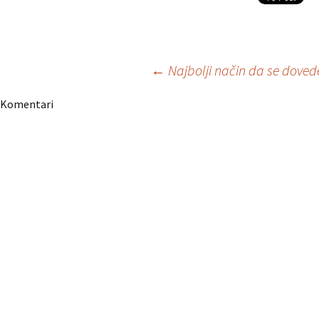
Navigacija
←
Najbolji način da se doved
Komentari
članaka