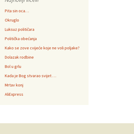
Pita sin oca…
Okruglo
Luksuz političara
Politička obećanja
Kako se zove cvijeće koje ne voli poljake?
Dolazak rodbine
Bol u grlu
Kada je Bog stvarao svijet …
Mrtav konj
AliExpress