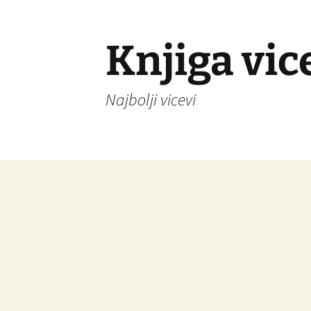
Knjiga vic
Najbolji vicevi
Idi
na
sadržaj