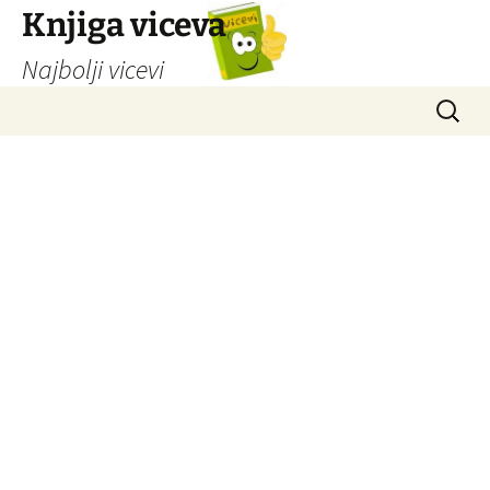
Knjiga viceva
Najbolji vicevi
Idi
Pretrag
na
sadržaj