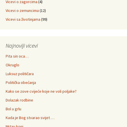
Vicevi o zagorcima
(4)
Vicevi o zemuncima
(12)
Vicevi sa životinjama
(99)
Najnoviji vicevi
Pita sin oca…
Okruglo
Luksuz političara
Politička obećanja
Kako se zove cvijeće koje ne voli poljake?
Dolazak rodbine
Bol u grlu
Kada je Bog stvarao svijet …
Mrtav konj