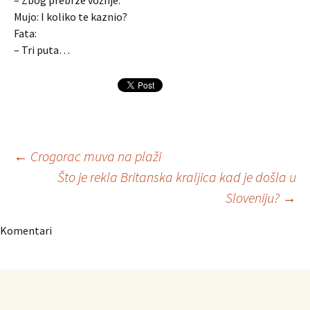
– Zbog prebrze vožnje.
Mujo: I koliko te kaznio?
Fata:
– Tri puta…
Navigacija
←
Crogorac muva na plaži
Što je rekla Britanska kraljica kad je došla u
Sloveniju?
→
članaka
Komentari