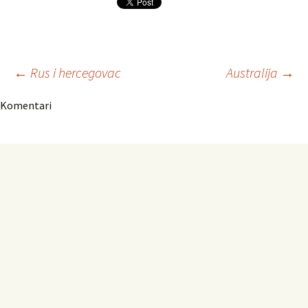
Navigacija
←
Rus i hercegovac
Australija
→
Komentari
članaka