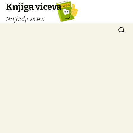
Knjiga viceva
Najbolji vicevi
Idi
Pretrag
na
sadržaj