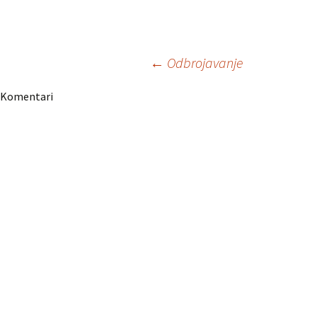
Navigacija
←
Odbrojavanje
Komentari
članaka