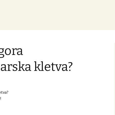
jgora
arska kletva?
etva?
!