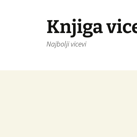
Knjiga vic
Najbolji vicevi
Idi
na
sadržaj