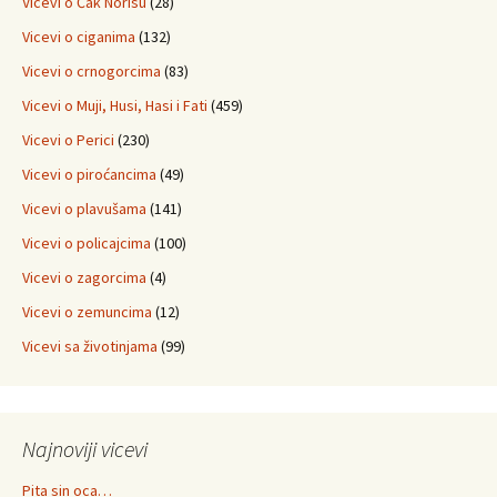
Vicevi o Čak Norisu
(28)
Vicevi o ciganima
(132)
Vicevi o crnogorcima
(83)
Vicevi o Muji, Husi, Hasi i Fati
(459)
Vicevi o Perici
(230)
Vicevi o piroćancima
(49)
Vicevi o plavušama
(141)
Vicevi o policajcima
(100)
Vicevi o zagorcima
(4)
Vicevi o zemuncima
(12)
Vicevi sa životinjama
(99)
Najnoviji vicevi
Pita sin oca…