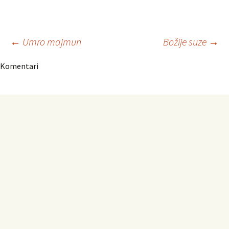
Navigacija
←
Umro majmun
Božije suze
→
Komentari
članaka