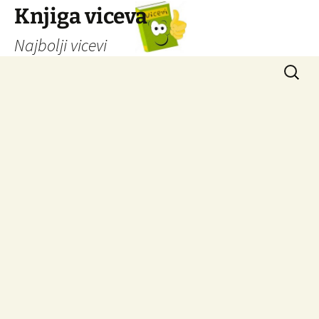
Knjiga viceva
Najbolji vicevi
Idi
Pretrag
na
sadržaj