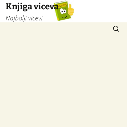
Knjiga viceva
Najbolji vicevi
Idi
Pretrag
na
sadržaj