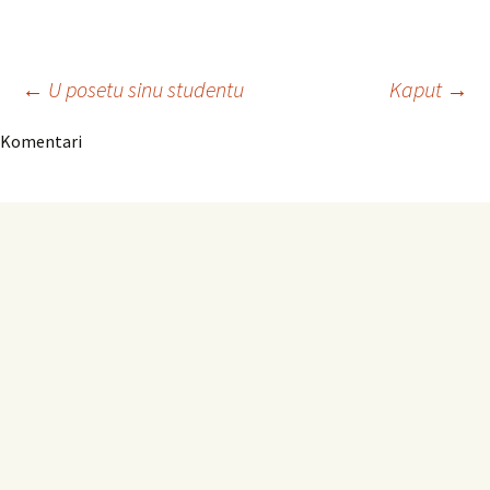
Navigacija
←
U posetu sinu studentu
Kaput
→
Komentari
članaka