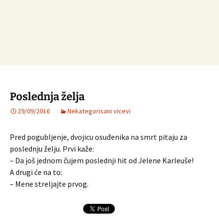
Poslednja želja
29/09/2016
Nekategorisani vicevi
Pred pogubljenje, dvojicu osuđenika na smrt pitaju za
poslednju želju. Prvi kaže:
– Da još jednom čujem poslednji hit od Jelene Karleuše!
A drugi će na to:
– Mene streljajte prvog.