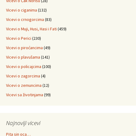
Vicevi o Čak Norisu
(28)
Vicevi o ciganima
(132)
Vicevi o crnogorcima
(83)
Vicevi o Muji, Husi, Hasi i Fati
(459)
Vicevi o Perici
(230)
Vicevi o piroćancima
(49)
Vicevi o plavušama
(141)
Vicevi o policajcima
(100)
Vicevi o zagorcima
(4)
Vicevi o zemuncima
(12)
Vicevi sa životinjama
(99)
Najnoviji vicevi
Pita sin oca…