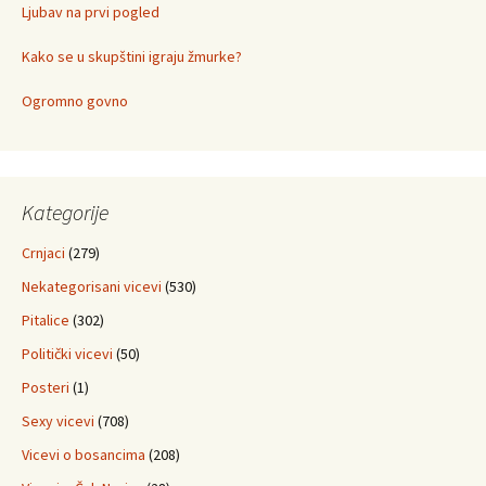
Ljubav na prvi pogled
Kako se u skupštini igraju žmurke?
Ogromno govno
Kategorije
Crnjaci
(279)
Nekategorisani vicevi
(530)
Pitalice
(302)
Politički vicevi
(50)
Posteri
(1)
Sexy vicevi
(708)
Vicevi o bosancima
(208)