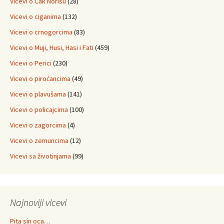
Vicevi o Čak Norisu
(28)
Vicevi o ciganima
(132)
Vicevi o crnogorcima
(83)
Vicevi o Muji, Husi, Hasi i Fati
(459)
Vicevi o Perici
(230)
Vicevi o piroćancima
(49)
Vicevi o plavušama
(141)
Vicevi o policajcima
(100)
Vicevi o zagorcima
(4)
Vicevi o zemuncima
(12)
Vicevi sa životinjama
(99)
Najnoviji vicevi
Pita sin oca…