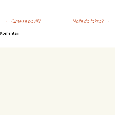
Navigacija
←
Čime se baviš?
Može do faksa?
→
Komentari
članaka