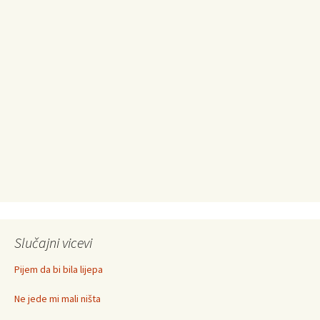
Slučajni vicevi
Pijem da bi bila lijepa
Ne jede mi mali ništa