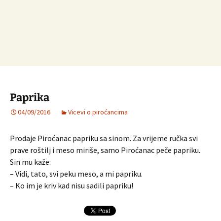
Paprika
04/09/2016
Vicevi o piroćancima
Prodaje Piroćanac papriku sa sinom. Za vrijeme ručka svi
prave roštilj i meso miriše, samo Piroćanac peče papriku.
Sin mu kaže:
– Vidi, tato, svi peku meso, a mi papriku.
– Ko im je kriv kad nisu sadili papriku!