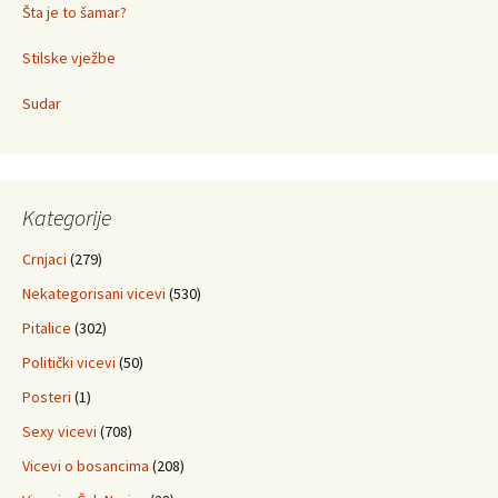
Šta je to šamar?
Stilske vježbe
Sudar
Kategorije
Crnjaci
(279)
Nekategorisani vicevi
(530)
Pitalice
(302)
Politički vicevi
(50)
Posteri
(1)
Sexy vicevi
(708)
Vicevi o bosancima
(208)