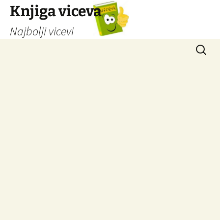
Knjiga viceva
Najbolji vicevi
Idi
Pretrag
na
sadržaj