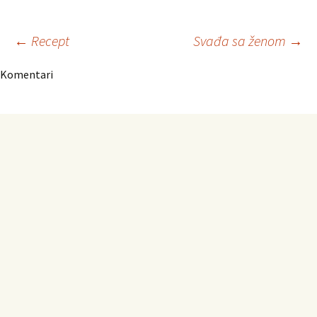
Navigacija
←
Recept
Svađa sa ženom
→
Komentari
članaka