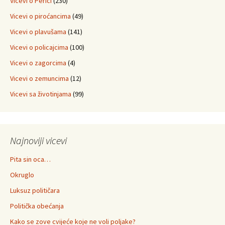
Vicevi o Perici
(230)
Vicevi o piroćancima
(49)
Vicevi o plavušama
(141)
Vicevi o policajcima
(100)
Vicevi o zagorcima
(4)
Vicevi o zemuncima
(12)
Vicevi sa životinjama
(99)
Najnoviji vicevi
Pita sin oca…
Okruglo
Luksuz političara
Politička obećanja
Kako se zove cvijeće koje ne voli poljake?