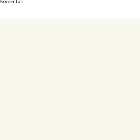
Komentari
članaka