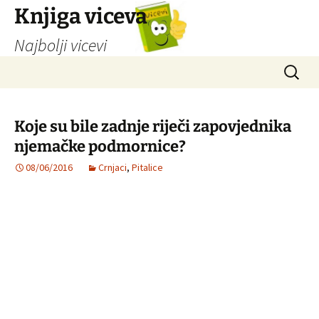
Knjiga viceva
Najbolji vicevi
Idi
Pretrag
na
sadržaj
Koje su bile zadnje riječi zapovjednika
njemačke podmornice?
08/06/2016
Crnjaci
,
Pitalice