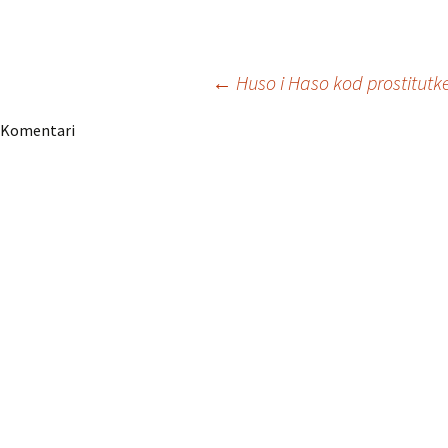
Navigacija
←
Huso i Haso kod prostitutk
Komentari
članaka