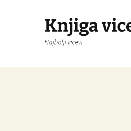
Knjiga vic
Najbolji vicevi
Idi
na
sadržaj