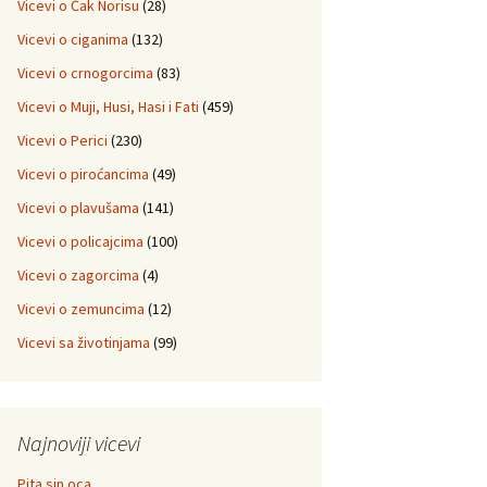
Vicevi o Čak Norisu
(28)
Vicevi o ciganima
(132)
Vicevi o crnogorcima
(83)
Vicevi o Muji, Husi, Hasi i Fati
(459)
Vicevi o Perici
(230)
Vicevi o piroćancima
(49)
Vicevi o plavušama
(141)
Vicevi o policajcima
(100)
Vicevi o zagorcima
(4)
Vicevi o zemuncima
(12)
Vicevi sa životinjama
(99)
Najnoviji vicevi
Pita sin oca…