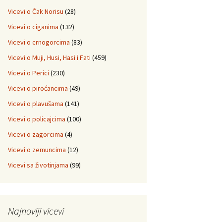
Vicevi o Čak Norisu
(28)
Vicevi o ciganima
(132)
Vicevi o crnogorcima
(83)
Vicevi o Muji, Husi, Hasi i Fati
(459)
Vicevi o Perici
(230)
Vicevi o piroćancima
(49)
Vicevi o plavušama
(141)
Vicevi o policajcima
(100)
Vicevi o zagorcima
(4)
Vicevi o zemuncima
(12)
Vicevi sa životinjama
(99)
Najnoviji vicevi