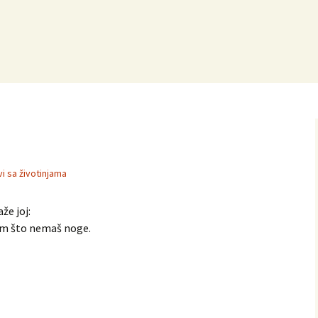
vi sa životinjama
že joj:
zam što nemaš noge.