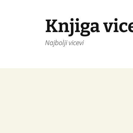
Knjiga vic
Najbolji vicevi
Idi
na
sadržaj