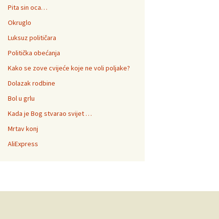
Pita sin oca…
Okruglo
Luksuz političara
Politička obećanja
Kako se zove cvijeće koje ne voli poljake?
Dolazak rodbine
Bol u grlu
Kada je Bog stvarao svijet …
Mrtav konj
AliExpress