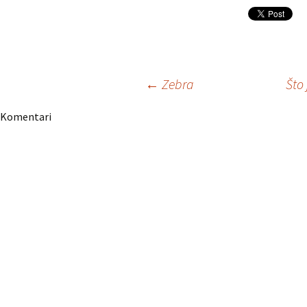
Navigacija
←
Zebra
Što 
Komentari
članaka