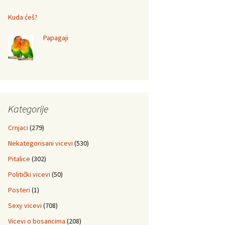
Kuda ćeš?
Papagaji
Kategorije
Crnjaci
(279)
Nekategorisani vicevi
(530)
Pitalice
(302)
Politički vicevi
(50)
Posteri
(1)
Sexy vicevi
(708)
Vicevi o bosancima
(208)