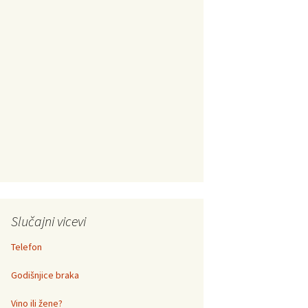
Slučajni vicevi
Telefon
Godišnjice braka
Vino ili žene?