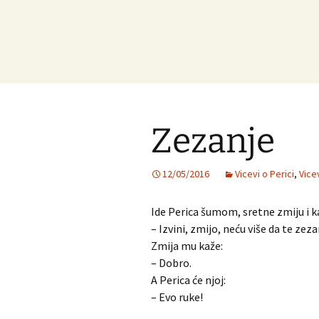
Zezanje
12/05/2016
Vicevi o Perici
,
Vice
Ide Perica šumom, sretne zmiju i ka
– Izvini, zmijo, neću više da te ze
Zmija mu kaže:
– Dobro.
A Perica će njoj:
– Evo ruke!