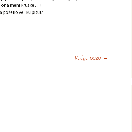
ona meni kruške . . .!
a poželio vel’ku pitu!?
Vučija poza
→