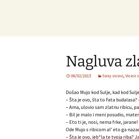
Nagluva zl
06/02/2015
Sexy vicevi
,
Vicevi o
Došao Mujo kod Sulje, kad kod Sulje 
– Šta je ovo, šta to Fata budalasa? 
– Ama, ulovio sam zlatnu ribicu, pa
– Bil je malo i meni posudio, mater
– Eto ti je, nosi, nema frke, jarane! 
Ode Mujo s ribicom al’ eto ga naza
– Šta je ovo, jeb*la te tvoja riba? J