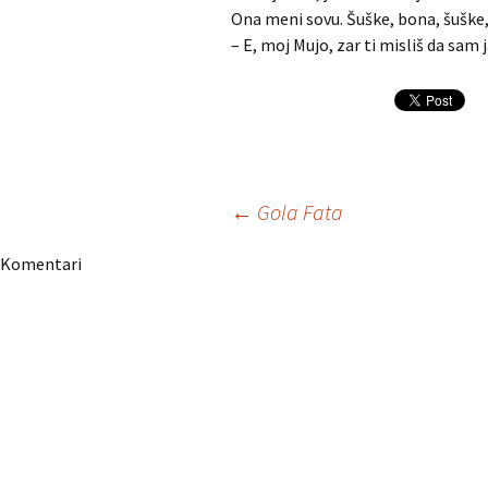
Ona meni sovu. Šuške, bona, šuške, 
– E, moj Mujo, zar ti misliš da sam j
Navigacija
←
Gola Fata
Komentari
članaka