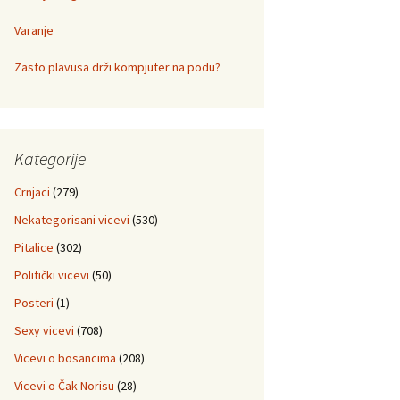
Varanje
Zasto plavusa drži kompjuter na podu?
Kategorije
Crnjaci
(279)
Nekategorisani vicevi
(530)
Pitalice
(302)
Politički vicevi
(50)
Posteri
(1)
Sexy vicevi
(708)
Vicevi o bosancima
(208)
Vicevi o Čak Norisu
(28)