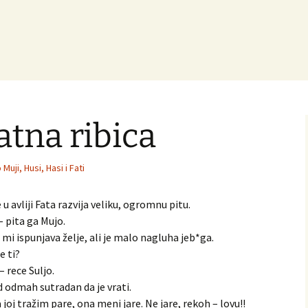
atna ribica
 Muji, Husi, Hasi i Fati
u avliji Fata razvija veliku, ogromnu pitu.
– pita ga Mujo.
 mi ispunjava želje, ali je malo nagluha jeb*ga.
e ti?
– rece Suljo.
d odmah sutradan da je vrati.
a joj tražim pare, ona meni jare. Ne jare, rekoh – lovu!!