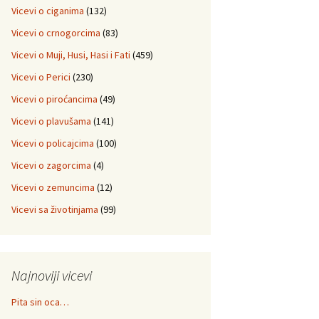
Vicevi o ciganima
(132)
Vicevi o crnogorcima
(83)
Vicevi o Muji, Husi, Hasi i Fati
(459)
Vicevi o Perici
(230)
Vicevi o piroćancima
(49)
Vicevi o plavušama
(141)
Vicevi o policajcima
(100)
Vicevi o zagorcima
(4)
Vicevi o zemuncima
(12)
Vicevi sa životinjama
(99)
Najnoviji vicevi
Pita sin oca…