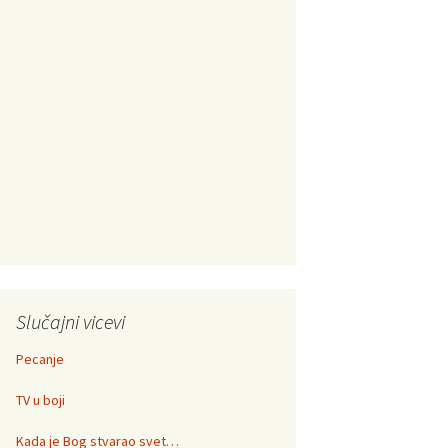
Slučajni vicevi
Pecanje
TV u boji
Kada je Bog stvarao svet…