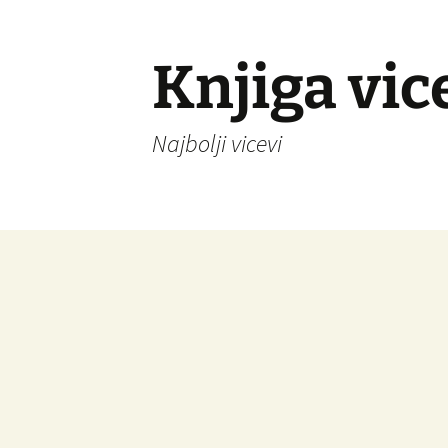
Knjiga vic
Najbolji vicevi
Idi
na
sadržaj