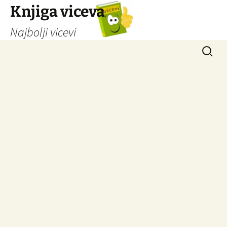
Knjiga viceva
Najbolji vicevi
Idi
Pretrag
na
sadržaj