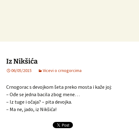
Iz Nikšića
06/05/2015
Vicevi o crnogorcima
Crnogorac s devojkom šeta preko mosta i kaže joj:
– Ođe se jedna bacila zbog mene…
– Iz tuge i očaja? – pita devojka.
– Ma ne, jado, iz Nikšića!