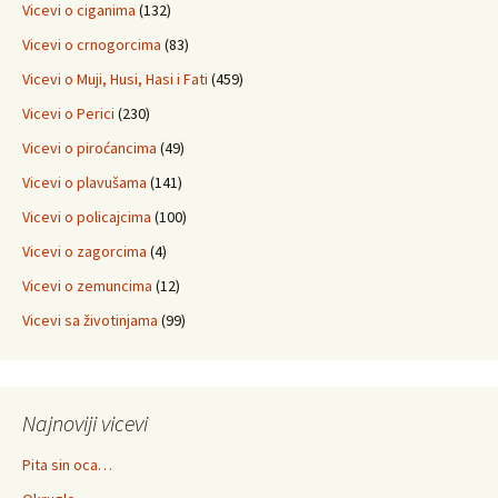
Vicevi o ciganima
(132)
Vicevi o crnogorcima
(83)
Vicevi o Muji, Husi, Hasi i Fati
(459)
Vicevi o Perici
(230)
Vicevi o piroćancima
(49)
Vicevi o plavušama
(141)
Vicevi o policajcima
(100)
Vicevi o zagorcima
(4)
Vicevi o zemuncima
(12)
Vicevi sa životinjama
(99)
Najnoviji vicevi
Pita sin oca…