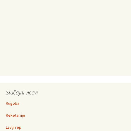
Slučajni vicevi
Rugoba
Reketarnje
Lavlji rep