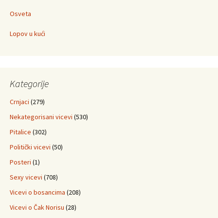
Osveta
Lopov u kući
Kategorije
Crnjaci
(279)
Nekategorisani vicevi
(530)
Pitalice
(302)
Politički vicevi
(50)
Posteri
(1)
Sexy vicevi
(708)
Vicevi o bosancima
(208)
Vicevi o Čak Norisu
(28)