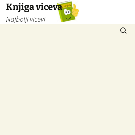
Knjiga viceva
Najbolji vicevi
Idi
Pretrag
na
sadržaj