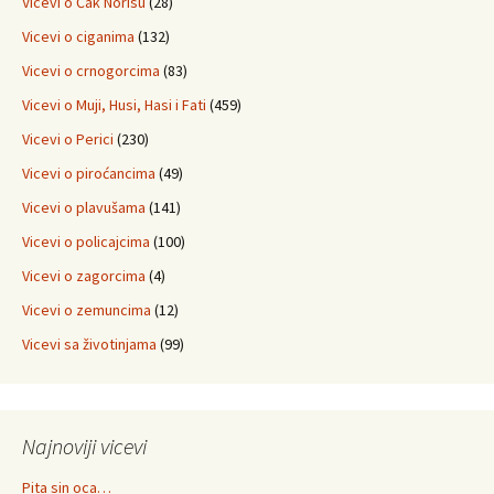
Vicevi o Čak Norisu
(28)
Vicevi o ciganima
(132)
Vicevi o crnogorcima
(83)
Vicevi o Muji, Husi, Hasi i Fati
(459)
Vicevi o Perici
(230)
Vicevi o piroćancima
(49)
Vicevi o plavušama
(141)
Vicevi o policajcima
(100)
Vicevi o zagorcima
(4)
Vicevi o zemuncima
(12)
Vicevi sa životinjama
(99)
Najnoviji vicevi
Pita sin oca…