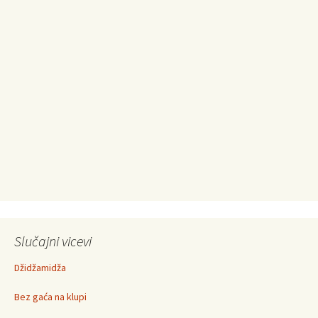
Slučajni vicevi
Džidžamidža
Bez gaća na klupi