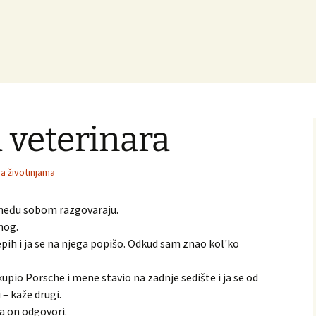
d veterinara
sa životinjama
i među sobom razgovaraju.
nog.
tepih i ja se na njega popišo. Odkud sam znao kol'ko
upio Porsche i mene stavio na zadnje sedište i ja se od
 – kaže drugi.
 a on odgovori.