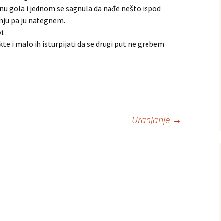
anu gola i jednom se sagnula da nađe nešto ispod
 nju pa ju nategnem.
i.
te i malo ih isturpijati da se drugi put ne grebem
Uranjanje
→