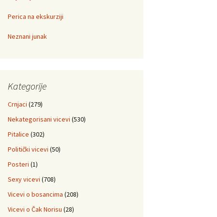
Perica na ekskurziji
Neznani junak
Kategorije
Crnjaci
(279)
Nekategorisani vicevi
(530)
Pitalice
(302)
Politički vicevi
(50)
Posteri
(1)
Sexy vicevi
(708)
Vicevi o bosancima
(208)
Vicevi o Čak Norisu
(28)