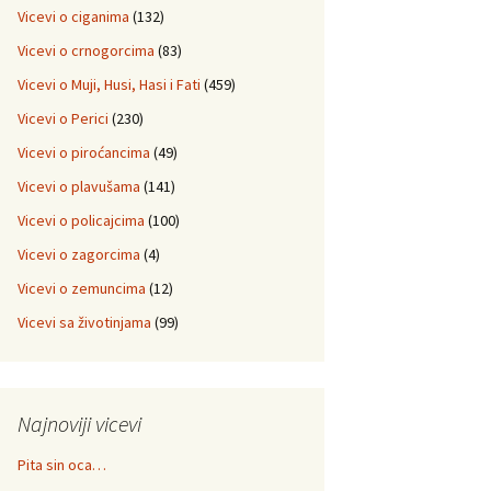
Vicevi o ciganima
(132)
Vicevi o crnogorcima
(83)
Vicevi o Muji, Husi, Hasi i Fati
(459)
Vicevi o Perici
(230)
Vicevi o piroćancima
(49)
Vicevi o plavušama
(141)
Vicevi o policajcima
(100)
Vicevi o zagorcima
(4)
Vicevi o zemuncima
(12)
Vicevi sa životinjama
(99)
Najnoviji vicevi
Pita sin oca…