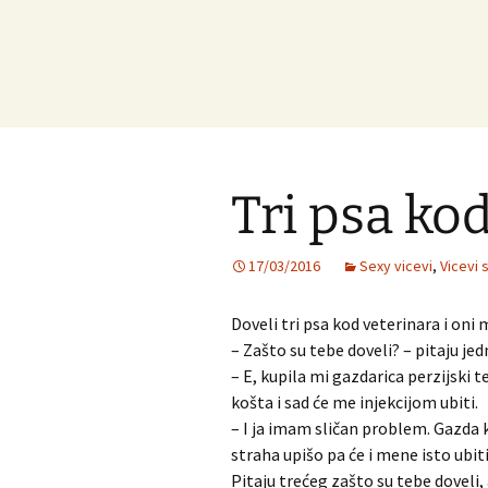
Tri psa ko
17/03/2016
Sexy vicevi
,
Vicevi 
Doveli tri psa kod veterinara i on
– Zašto su tebe doveli? – pitaju jed
– E, kupila mi gazdarica perzijski 
košta i sad će me injekcijom ubiti.
– I ja imam sličan problem. Gazda k
straha upišo pa će i mene isto ubiti
Pitaju trećeg zašto su tebe doveli,