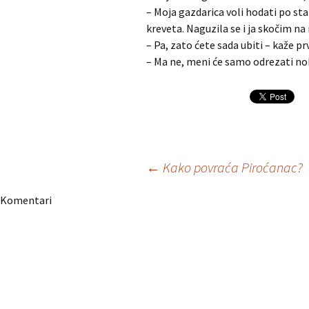
– Moja gazdarica voli hodati po st
kreveta. Naguzila se i ja skočim na
– Pa, zato ćete sada ubiti – kaže prv
– Ma ne, meni će samo odrezati nok
Navigacija
←
Kako povraća Piroćanac?
Komentari
članaka