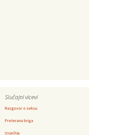
Slučajni vicevi
Razgovor o seksu
Preterana briga
Izvještaj