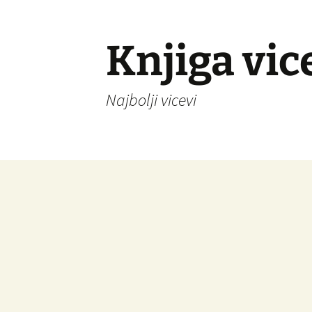
Knjiga vic
Najbolji vicevi
Idi
na
sadržaj