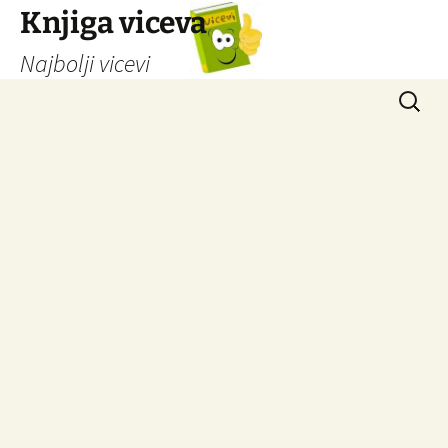
Knjiga viceva
Najbolji vicevi
Idi
Pretrag
na
sadržaj