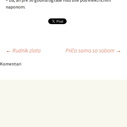
– Da, ali pre 50 godina ograde nisu bile pod električnim
naponom.
Navigacija
←
Rudnik zlata
Priča sama sa sobom
→
Komentari
članaka