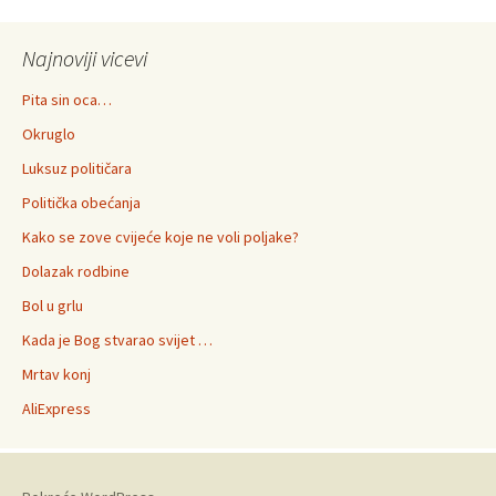
Najnoviji vicevi
Pita sin oca…
Okruglo
Luksuz političara
Politička obećanja
Kako se zove cvijeće koje ne voli poljake?
Dolazak rodbine
Bol u grlu
Kada je Bog stvarao svijet …
Mrtav konj
AliExpress