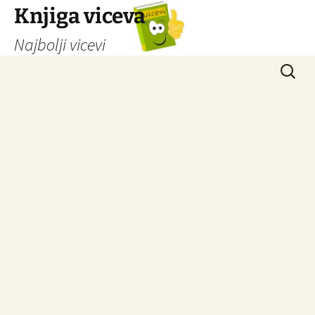
Knjiga viceva
Najbolji vicevi
Idi
Pretrag
na
sadržaj