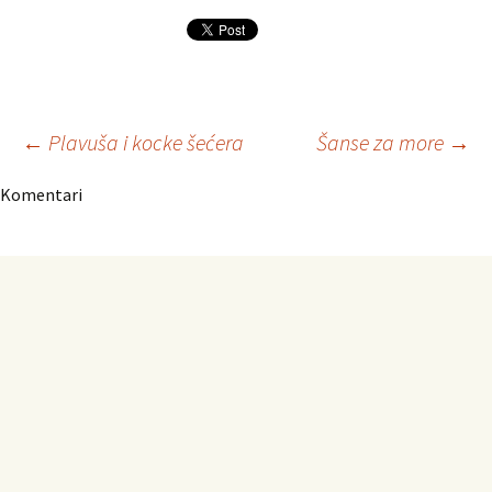
Navigacija
←
Plavuša i kocke šećera
Šanse za more
→
Komentari
članaka