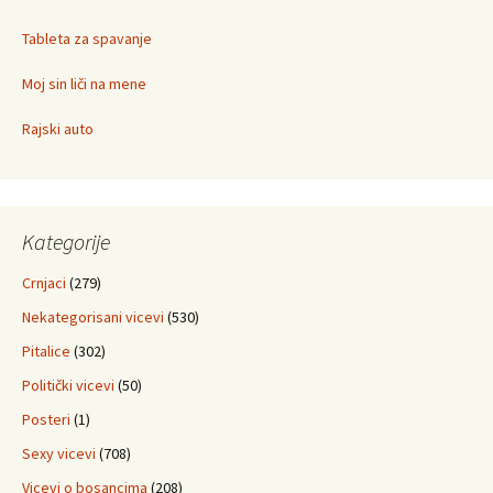
Tableta za spavanje
Moj sin liči na mene
Rajski auto
Kategorije
Crnjaci
(279)
Nekategorisani vicevi
(530)
Pitalice
(302)
Politički vicevi
(50)
Posteri
(1)
Sexy vicevi
(708)
Vicevi o bosancima
(208)