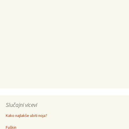
Slučajni vicevi
Kako najlakše ubiti noja?
Fuškin