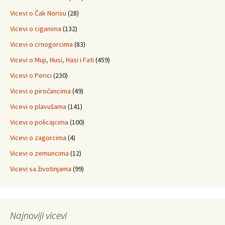
Vicevi o Čak Norisu
(28)
Vicevi o ciganima
(132)
Vicevi o crnogorcima
(83)
Vicevi o Muji, Husi, Hasi i Fati
(459)
Vicevi o Perici
(230)
Vicevi o piroćancima
(49)
Vicevi o plavušama
(141)
Vicevi o policajcima
(100)
Vicevi o zagorcima
(4)
Vicevi o zemuncima
(12)
Vicevi sa životinjama
(99)
Najnoviji vicevi