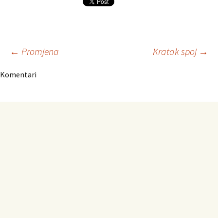
Navigacija
←
Promjena
Kratak spoj
→
Komentari
članaka