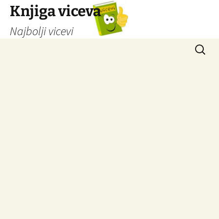
Knjiga viceva
Najbolji vicevi
Idi
Pretrag
na
sadržaj