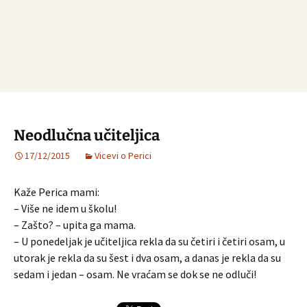
Neodlučna učiteljica
17/12/2015
Vicevi o Perici
Kaže Perica mami:
– Više ne idem u školu!
– Zašto? – upita ga mama.
– U ponedeljak je učiteljica rekla da su četiri i četiri osam, u
utorak je rekla da su šest i dva osam, a danas je rekla da su
sedam i jedan – osam. Ne vraćam se dok se ne odluči!