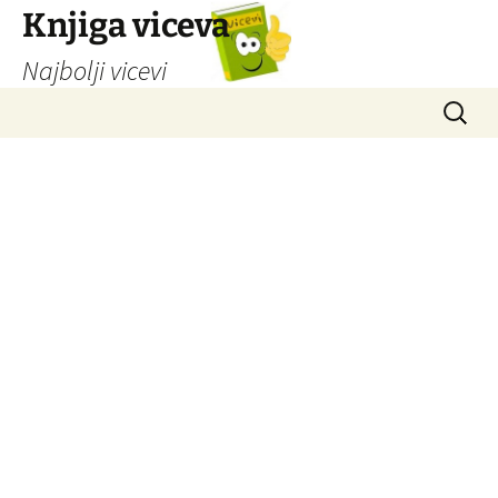
Knjiga viceva
Najbolji vicevi
Idi
Pretrag
na
sadržaj