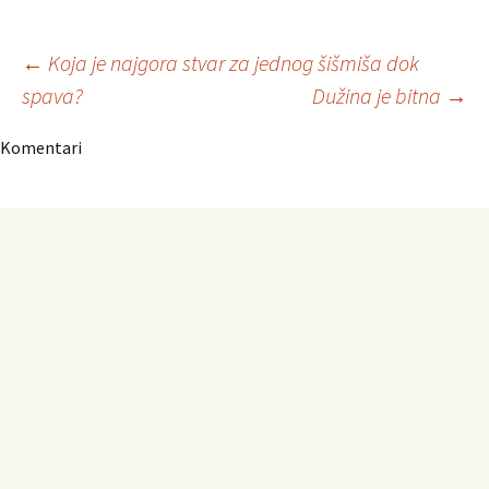
Navigacija
←
Koja je najgora stvar za jednog šišmiša dok
spava?
Dužina je bitna
→
članaka
Komentari