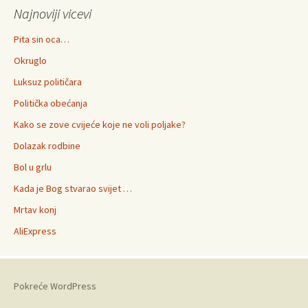
Najnoviji vicevi
Pita sin oca…
Okruglo
Luksuz političara
Politička obećanja
Kako se zove cvijeće koje ne voli poljake?
Dolazak rodbine
Bol u grlu
Kada je Bog stvarao svijet …
Mrtav konj
AliExpress
Pokreće WordPress