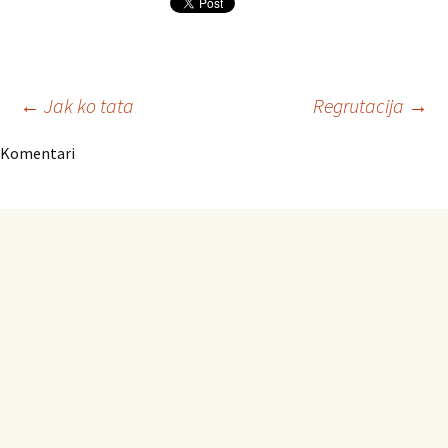
Navigacija
←
Jak ko tata
Regrutacija
→
Komentari
članaka