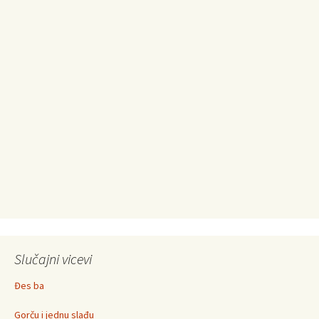
Slučajni vicevi
Đes ba
Gorču i jednu slađu