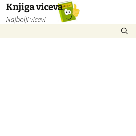
Knjiga viceva
Najbolji vicevi
Idi
Pretrag
na
sadržaj