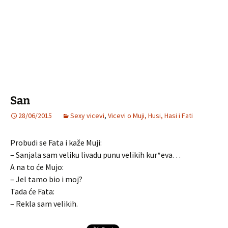
San
28/06/2015
Sexy vicevi
,
Vicevi o Muji, Husi, Hasi i Fati
Probudi se Fata i kaže Muji:
– Sanjala sam veliku livadu punu velikih kur*eva…
A na to će Mujo:
– Jel tamo bio i moj?
Tada će Fata:
– Rekla sam velikih.