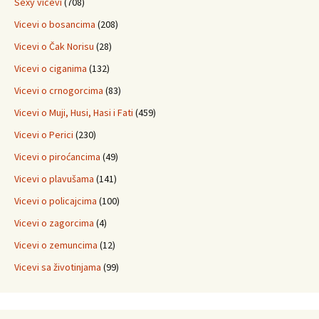
Sexy vicevi
(708)
Vicevi o bosancima
(208)
Vicevi o Čak Norisu
(28)
Vicevi o ciganima
(132)
Vicevi o crnogorcima
(83)
Vicevi o Muji, Husi, Hasi i Fati
(459)
Vicevi o Perici
(230)
Vicevi o piroćancima
(49)
Vicevi o plavušama
(141)
Vicevi o policajcima
(100)
Vicevi o zagorcima
(4)
Vicevi o zemuncima
(12)
Vicevi sa životinjama
(99)