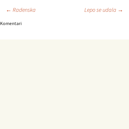
Navigacija
←
Radenska
Lepo se udala
→
Komentari
članaka