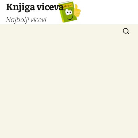
Knjiga viceva
Najbolji vicevi
Idi
Pretrag
na
sadržaj