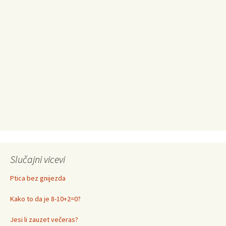
Slučajni vicevi
Ptica bez gnijezda
Kako to da je 8-10+2=0?
Jesi li zauzet večeras?