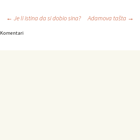
Navigacija
←
Je li istina da si dobio sina?
Adamova tašta
→
Komentari
članaka