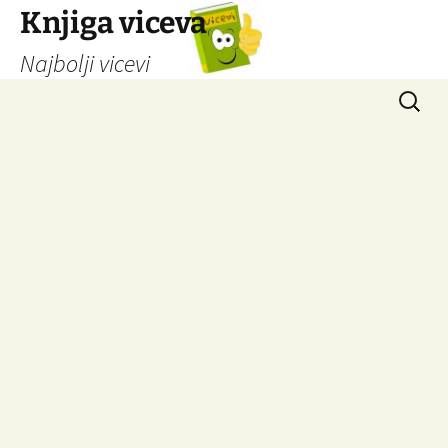
Knjiga viceva
Najbolji vicevi
Idi
Pretrag
na
sadržaj