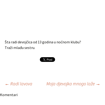
Šta radi devojčica od 13 godina u noćnom klubu?
Traži mlađu sestru.
Navigacija
←
Radi lavova
Moja djevojka mnogo laže
→
Komentari
članaka