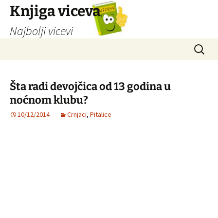
Knjiga viceva
Najbolji vicevi
Idi
Pretrag
na
sadržaj
Šta radi devojčica od 13 godina u
noćnom klubu?
10/12/2014
Crnjaci
,
Pitalice