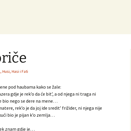
priče
, Husi, Hasi i Fati
 žene pod haubama kako se žale:
era gdje je rek’o da će bit’, a od njega ni traga ni
e je bio nego se dere na mene…
tere, rek’o je da joj ide sredit’ frižider, ni njega nije
ući bio je pijan k’o zemlja…
ijek znam gdje je…