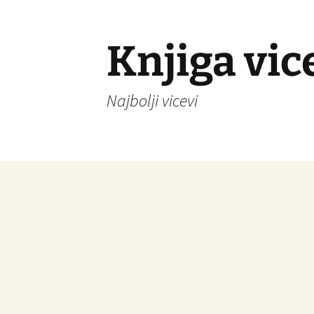
Knjiga vic
Najbolji vicevi
Idi
na
sadržaj