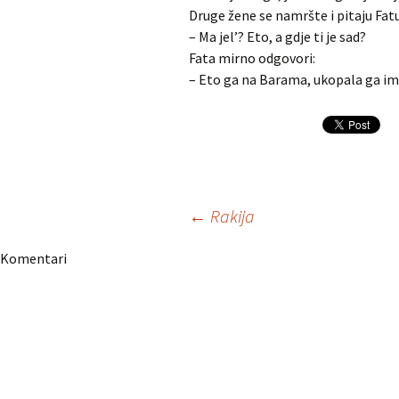
Druge žene se namršte i pitaju Fatu
– Ma jel’? Eto, a gdje ti je sad?
Fata mirno odgovori:
– Eto ga na Barama, ukopala ga im
Navigacija
←
Rakija
Komentari
članaka