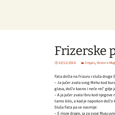
Frizerske 
10/12/2014
Crnjaci
,
Vicevi o Muji
Fata došla na frizuru i sluša druge
– Ja jučer zvala svog Mehu kod buraz
glasa, doš’o kasno i neće reć’ gdj
– A ja jučer zvala Ibru kod njegove ma
tamo bilo, a kad je napokon doš’o k
Sluša Fata pa se nasmije:
– E moje drage, ja za svog Muju uv