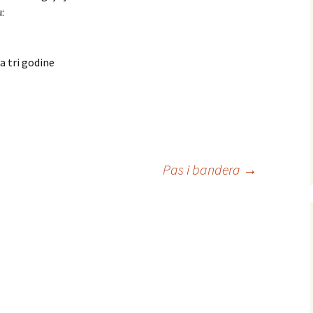
:
a tri godine
Pas i bandera
→