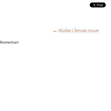
Navigacija
←
Muške i ženske muve
Komentari
članaka