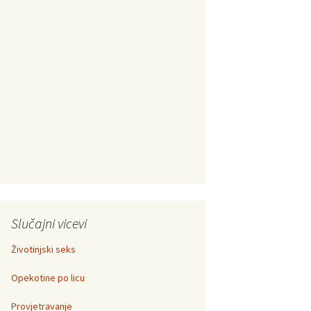
Slučajni vicevi
Životinjski seks
Opekotine po licu
Provjetravanje