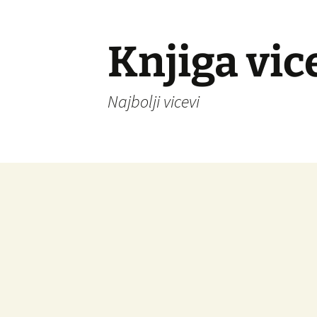
Knjiga vic
Najbolji vicevi
Idi
na
sadržaj