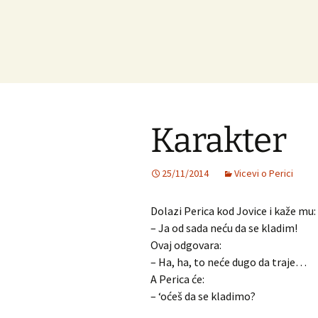
Karakter
25/11/2014
Vicevi o Perici
Dolazi Perica kod Jovice i kaže mu:
– Ja od sada neću da se kladim!
Ovaj odgovara:
– Ha, ha, to neće dugo da traje…
A Perica će:
– ‘oćeš da se kladimo?