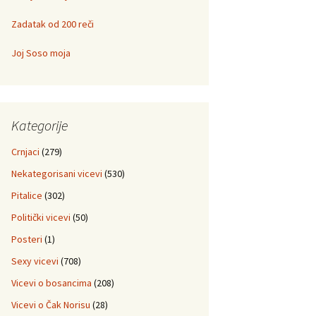
Zadatak od 200 reči
Joj Soso moja
Kategorije
Crnjaci
(279)
Nekategorisani vicevi
(530)
Pitalice
(302)
Politički vicevi
(50)
Posteri
(1)
Sexy vicevi
(708)
Vicevi o bosancima
(208)
Vicevi o Čak Norisu
(28)