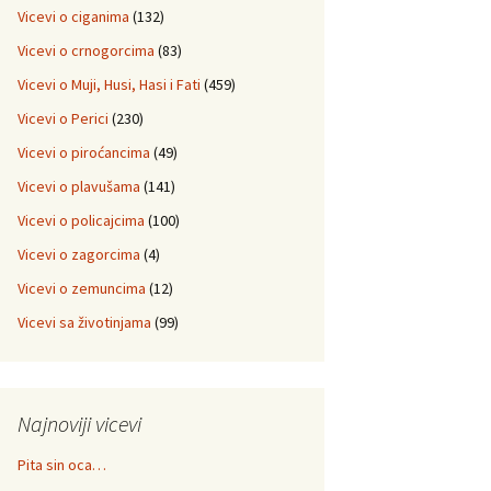
Vicevi o ciganima
(132)
Vicevi o crnogorcima
(83)
Vicevi o Muji, Husi, Hasi i Fati
(459)
Vicevi o Perici
(230)
Vicevi o piroćancima
(49)
Vicevi o plavušama
(141)
Vicevi o policajcima
(100)
Vicevi o zagorcima
(4)
Vicevi o zemuncima
(12)
Vicevi sa životinjama
(99)
Najnoviji vicevi
Pita sin oca…