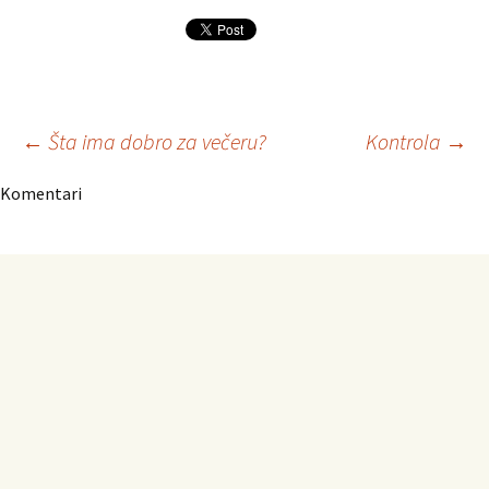
Navigacija
←
Šta ima dobro za večeru?
Kontrola
→
Komentari
članaka