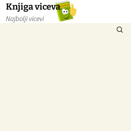
Knjiga viceva
Najbolji vicevi
Idi
Pretrag
na
sadržaj