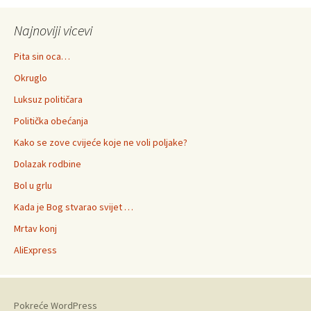
Najnoviji vicevi
Pita sin oca…
Okruglo
Luksuz političara
Politička obećanja
Kako se zove cvijeće koje ne voli poljake?
Dolazak rodbine
Bol u grlu
Kada je Bog stvarao svijet …
Mrtav konj
AliExpress
Pokreće WordPress