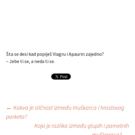
Šta se desi kad popiješ Viagru i Apaurin zajedno?
– Jebe ti se, a neda ti se.
Navigacija
←
Kakva je sličnost između muškarca i hrastovog
parketa?
Koja je razlika između glupih i pametnih
članaka
muškaraca?
→