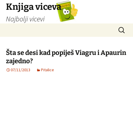
Knjiga viceva
Najbolji vicevi
Idi
Pretrag
na
sadržaj
Šta se desi kad popiješ Viagru i Apaurin
zajedno?
07/11/2013
Pitalice