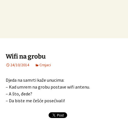
Wifi na grobu
24/10/2014
Crnjaci
Djeda na samrti kaže unucima:
– Kad umrem na grobu postave wifi antenu.
– A što, đede?
– Da biste me češće posećivali!