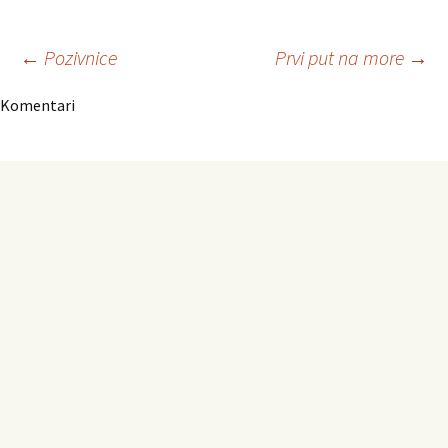
Navigacija
←
Pozivnice
Prvi put na more
→
Komentari
članaka