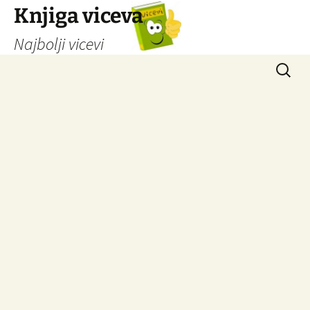
Knjiga viceva
Najbolji vicevi
Idi
Pretrag
na
sadržaj