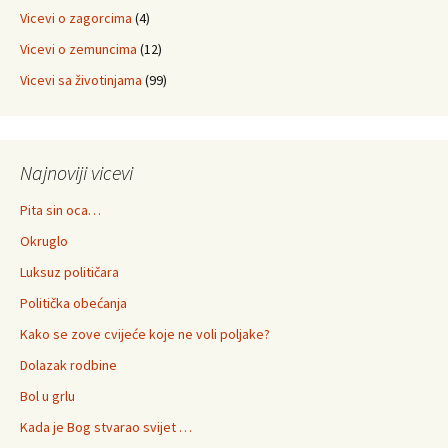
Vicevi o zagorcima
(4)
Vicevi o zemuncima
(12)
Vicevi sa životinjama
(99)
Najnoviji vicevi
Pita sin oca…
Okruglo
Luksuz političara
Politička obećanja
Kako se zove cvijeće koje ne voli poljake?
Dolazak rodbine
Bol u grlu
Kada je Bog stvarao svijet …