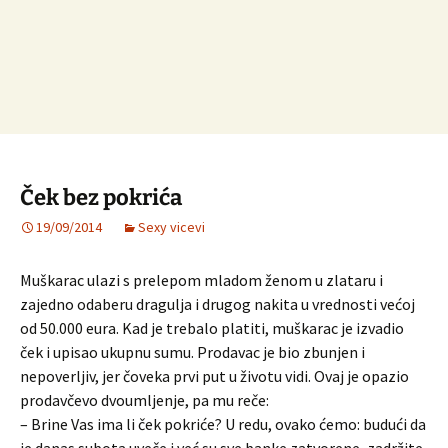
Ček bez pokrića
19/09/2014
Sexy vicevi
Muškarac ulazi s prelepom mladom ženom u zlataru i
zajedno odaberu dragulja i drugog nakita u vrednosti većoj
od 50.000 eura. Kad je trebalo platiti, muškarac je izvadio
ček i upisao ukupnu sumu. Prodavac je bio zbunjen i
nepoverljiv, jer čoveka prvi put u životu vidi. Ovaj je opazio
prodavčevo dvoumljenje, pa mu reče:
– Brine Vas ima li ček pokriće? U redu, ovako ćemo: budući da