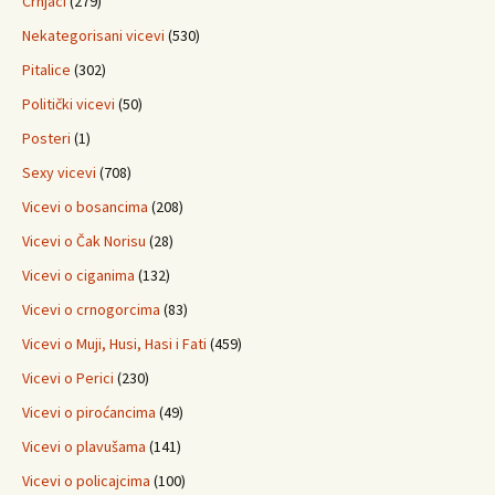
Crnjaci
(279)
Nekategorisani vicevi
(530)
Pitalice
(302)
Politički vicevi
(50)
Posteri
(1)
Sexy vicevi
(708)
Vicevi o bosancima
(208)
Vicevi o Čak Norisu
(28)
Vicevi o ciganima
(132)
Vicevi o crnogorcima
(83)
Vicevi o Muji, Husi, Hasi i Fati
(459)
Vicevi o Perici
(230)
Vicevi o piroćancima
(49)
Vicevi o plavušama
(141)
Vicevi o policajcima
(100)