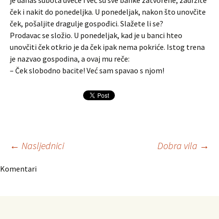
je danas subota uveče i već su sve banke zatvorene, zadržite
ček i nakit do ponedeljka. U ponedeljak, nakon što unovčite
ček, pošaljite dragulje gospođici. Slažete li se?
Prodavac se složio. U ponedeljak, kad je u banci hteo
unovčiti ček otkrio je da ček ipak nema pokriće. Istog trena
je nazvao gospodina, a ovaj mu reče:
– Ček slobodno bacite! Već sam spavao s njom!
Navigacija
←
Nasljednici
Dobra vila
→
Komentari
članaka