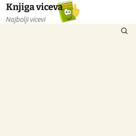
Knjiga viceva
Najbolji vicevi
Idi
Pretrag
na
sadržaj