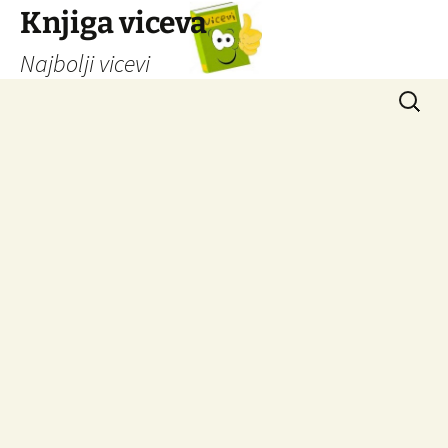
Knjiga viceva
Najbolji vicevi
Idi
Pretrag
na
sadržaj