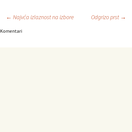
Navigacija
←
Najvća izlaznost na izbore
Odgrizo prst
→
Komentari
članaka