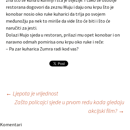
zna što se kuha u kuhinji i šta je svježije. I tako se osoblje
restorana dogovori da zeznu Muju i daju onu krpu što je
konobar nosio oko ruke kuharici da trlja po svojem
međunožju pa nek to miriše da vide što će biti i što će
naručiti za jesti.
Dolazi Mujo sjeda u restoran, prilazi mu opet konobar i on
naravno odmah pomirisa onu krpu oko ruke i reče:
– Pa zar kuharica Zumra radi kod vas?
Navigacija
←
Ljepota je vrijednost
Zašto policajci sjede u prvom redu kada gledaju
akcijski film?
→
članaka
Komentari