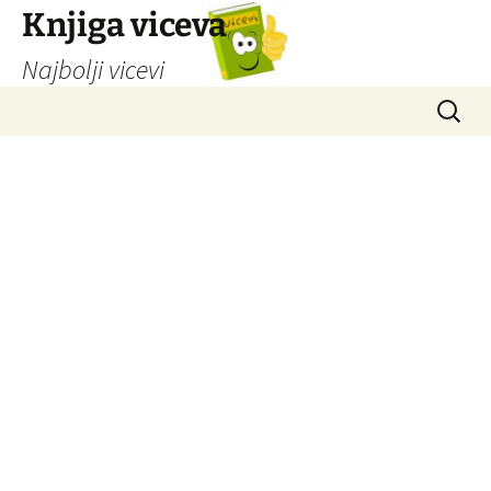
Knjiga viceva
Najbolji vicevi
Idi
Pretrag
na
sadržaj