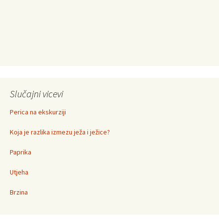
Slučajni vicevi
Perica na ekskurziji
Koja je razlika izmezu ježa i ježice?
Paprika
Utjeha
Brzina