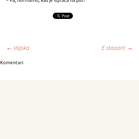
– Pa, normalno, kad je ispraća na put!
Navigacija
←
Vojska
E staaari!
→
Komentari
članaka