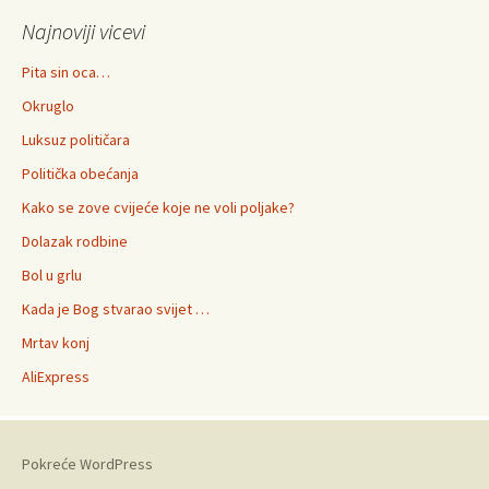
Najnoviji vicevi
Pita sin oca…
Okruglo
Luksuz političara
Politička obećanja
Kako se zove cvijeće koje ne voli poljake?
Dolazak rodbine
Bol u grlu
Kada je Bog stvarao svijet …
Mrtav konj
AliExpress
Pokreće WordPress