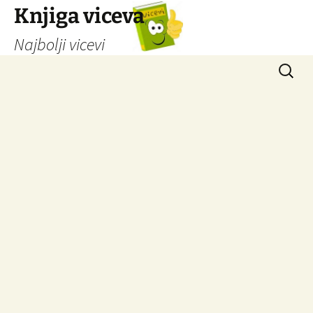
Knjiga viceva
Najbolji vicevi
Idi
Pretrag
na
sadržaj