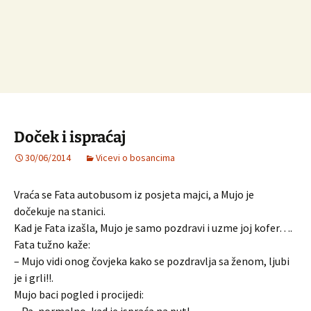
Doček i ispraćaj
30/06/2014
Vicevi o bosancima
Vraća se Fata autobusom iz posjeta majci, a Mujo je
dočekuje na stanici.
Kad je Fata izašla, Mujo je samo pozdravi i uzme joj kofer….
Fata tužno kaže:
– Mujo vidi onog čovjeka kako se pozdravlja sa ženom, ljubi
je i grli!!.
Mujo baci pogled i procijedi: