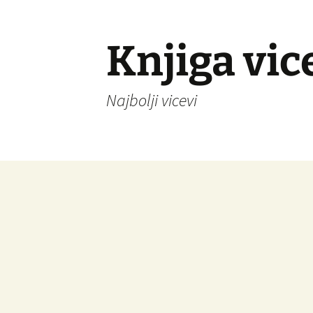
Knjiga vic
Najbolji vicevi
Idi
na
sadržaj