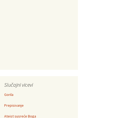
Slučajni vicevi
Gorila
Prepisivanje
Ateist susreće Boga