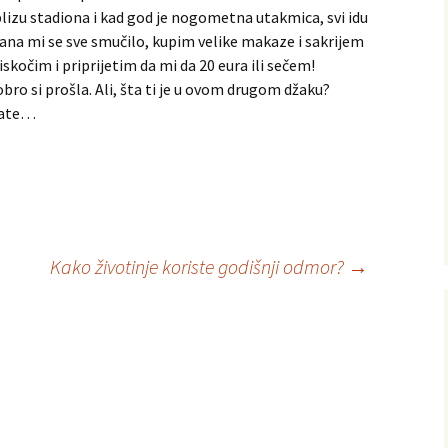
blizu stadiona i kad god je nogometna utakmica, svi idu
dana mi se sve smučilo, kupim velike makaze i sakrijem
 iskočim i priprijetim da mi da 20 eura ili sečem!
dobro si prošla. Ali, šta ti je u ovom drugom džaku?
plate…
Kako životinje koriste godišnji odmor?
→