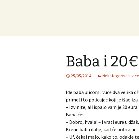
Baba i 20€
25/05/2014
Nekategorisani vice
Ide baba ulicom i vuče dva velika d
primeti to policajac koji je išao iz
– Izvinite, ali ispalo vam je 20 eura
Baba će:
– Dobro, hvala! – i vrati eure u džak.
Krene baba dalje, kad će policajac:
– Uf, čekaj malo, kako to, odakle t