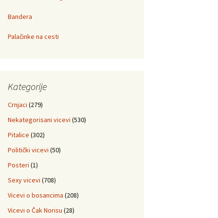
Bandera
Palačinke na cesti
Kategorije
Crnjaci
(279)
Nekategorisani vicevi
(530)
Pitalice
(302)
Politički vicevi
(50)
Posteri
(1)
Sexy vicevi
(708)
Vicevi o bosancima
(208)
Vicevi o Čak Norisu
(28)