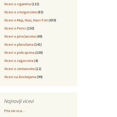
Vicevi o ciganima
(132)
Vicevi o crnogorcima
(83)
Vicevi o Muji, Husi, Hasi i Fati
(459)
Vicevi o Perici
(230)
Vicevi o piroćancima
(49)
Vicevi o plavušama
(141)
Vicevi o policajcima
(100)
Vicevi o zagorcima
(4)
Vicevi o zemuncima
(12)
Vicevi sa životinjama
(99)
Najnoviji vicevi
Pita sin oca…