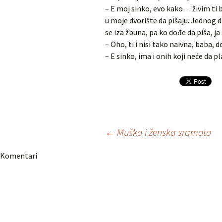
– E moj sinko, evo kako… živim ti 
u moje dvorište da pišaju. Jednog 
se iza žbuna, pa ko dođe da piša, ja
– Oho, ti i nisi tako naivna, baba, 
– E sinko, ima i onih koji neće da 
Navigacija
←
Muška i ženska sramota
Komentari
članaka