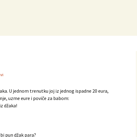
vi
žaka. U jednom trenutku joj iz jednog ispadne 20 eura,
a nje, uzme eure i poviče za babom:
 iz džaka!
ebi pun džak para?