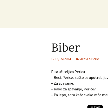
Biber
15/05/2014
Vicevi o Perici
Pita učiteljica Pericu:
– Reci, Perice, zašto se upotreblja
– Za spavanje.
– Kako za spavanje, Perice?
– Pa lepo, tata kaže svako veče mam