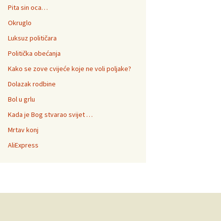
Pita sin oca…
Okruglo
Luksuz političara
Politička obećanja
Kako se zove cvijeće koje ne voli poljake?
Dolazak rodbine
Bol u grlu
Kada je Bog stvarao svijet …
Mrtav konj
AliExpress