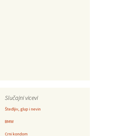
Slučajni vicevi
Štedljiv, glup i nevin
BMW
Crni kondom