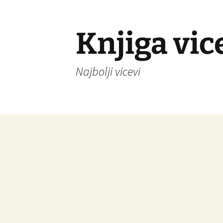
Knjiga vic
Najbolji vicevi
Idi
na
sadržaj