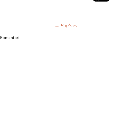
Navigacija
←
Poplava
Komentari
članaka