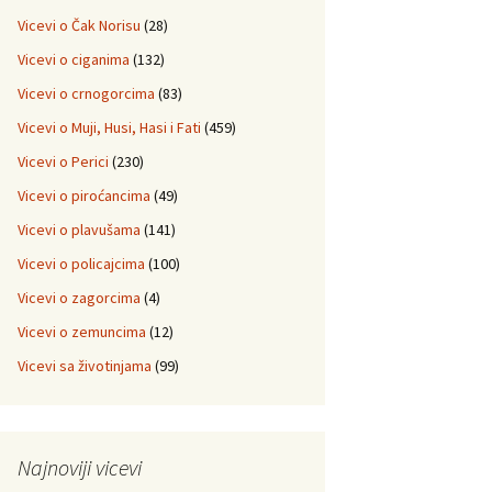
Vicevi o Čak Norisu
(28)
Vicevi o ciganima
(132)
Vicevi o crnogorcima
(83)
Vicevi o Muji, Husi, Hasi i Fati
(459)
Vicevi o Perici
(230)
Vicevi o piroćancima
(49)
Vicevi o plavušama
(141)
Vicevi o policajcima
(100)
Vicevi o zagorcima
(4)
Vicevi o zemuncima
(12)
Vicevi sa životinjama
(99)
Najnoviji vicevi