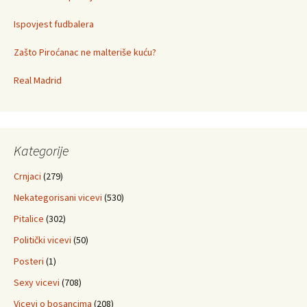
Ispovjest fudbalera
Zašto Piroćanac ne malteriše kuću?
Real Madrid
Kategorije
Crnjaci
(279)
Nekategorisani vicevi
(530)
Pitalice
(302)
Politički vicevi
(50)
Posteri
(1)
Sexy vicevi
(708)
Vicevi o bosancima
(208)