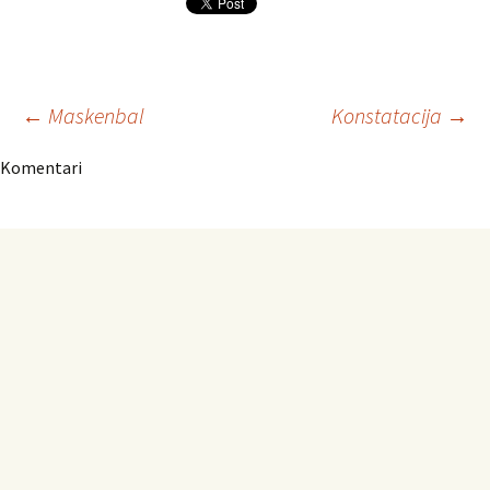
Navigacija
←
Maskenbal
Konstatacija
→
Komentari
članaka