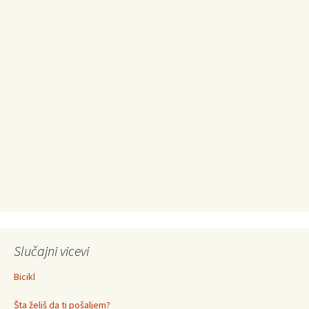
Slučajni vicevi
Bicikl
Šta želiš da ti pošaljem?