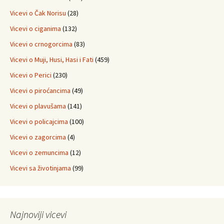
Vicevi o Čak Norisu
(28)
Vicevi o ciganima
(132)
Vicevi o crnogorcima
(83)
Vicevi o Muji, Husi, Hasi i Fati
(459)
Vicevi o Perici
(230)
Vicevi o piroćancima
(49)
Vicevi o plavušama
(141)
Vicevi o policajcima
(100)
Vicevi o zagorcima
(4)
Vicevi o zemuncima
(12)
Vicevi sa životinjama
(99)
Najnoviji vicevi