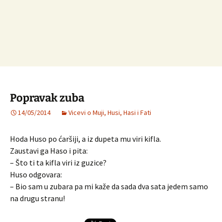
Popravak zuba
14/05/2014
Vicevi o Muji, Husi, Hasi i Fati
Hoda Huso po ćaršiji, a iz dupeta mu viri kifla.
Zaustavi ga Haso i pita:
– Što ti ta kifla viri iz guzice?
Huso odgovara:
– Bio sam u zubara pa mi kaže da sada dva sata jedem samo
na drugu stranu!