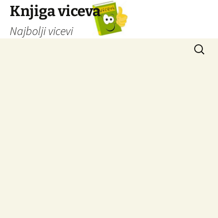
Knjiga viceva
Najbolji vicevi
Idi
Pretrag
na
sadržaj