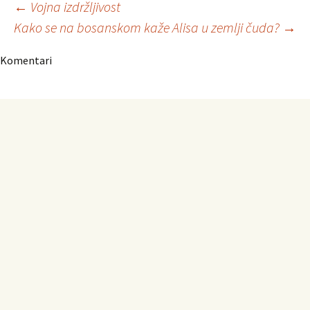
Navigacija
←
Vojna izdržljivost
Kako se na bosanskom kaže Alisa u zemlji čuda?
→
članaka
Komentari