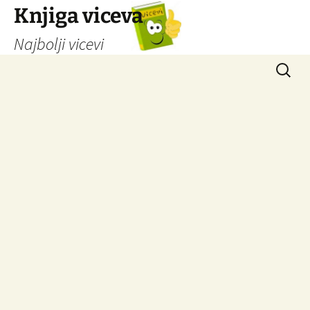
Knjiga viceva
Najbolji vicevi
Idi
Pretrag
na
sadržaj