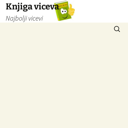
Knjiga viceva
Najbolji vicevi
Idi
Pretrag
na
sadržaj