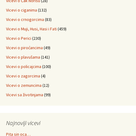
Vicevi o Čak Norisu
(28)
Vicevi o ciganima
(132)
Vicevi o crnogorcima
(83)
Vicevi o Muji, Husi, Hasi i Fati
(459)
Vicevi o Perici
(230)
Vicevi o piroćancima
(49)
Vicevi o plavušama
(141)
Vicevi o policajcima
(100)
Vicevi o zagorcima
(4)
Vicevi o zemuncima
(12)
Vicevi sa životinjama
(99)
Najnoviji vicevi
Pita sin oca…