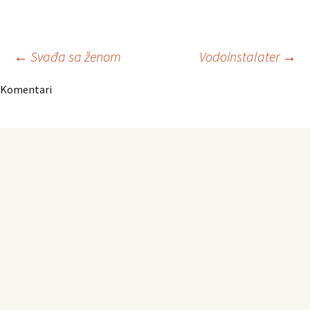
Navigacija
←
Svađa sa ženom
Vodoinstalater
→
Komentari
članaka