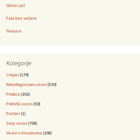
Glista i jež
Fata bez večere
Tenisice
Kategorije
Crnjaci
(279)
Nekategorisani vicevi
(530)
Pitalice
(302)
Politički vicevi
(50)
Posteri
(1)
Sexy vicevi
(708)
Vicevi o bosancima
(208)