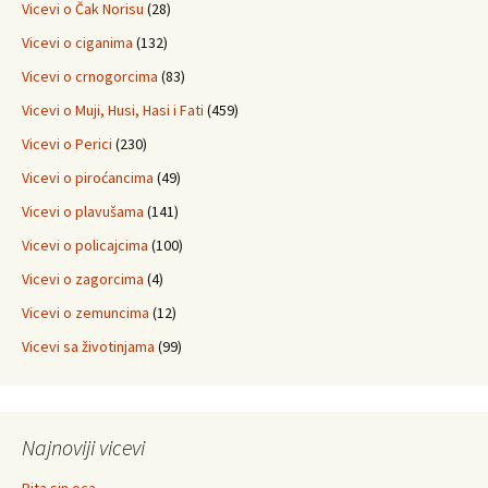
Vicevi o Čak Norisu
(28)
Vicevi o ciganima
(132)
Vicevi o crnogorcima
(83)
Vicevi o Muji, Husi, Hasi i Fati
(459)
Vicevi o Perici
(230)
Vicevi o piroćancima
(49)
Vicevi o plavušama
(141)
Vicevi o policajcima
(100)
Vicevi o zagorcima
(4)
Vicevi o zemuncima
(12)
Vicevi sa životinjama
(99)
Najnoviji vicevi