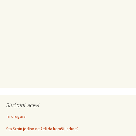
Slučajni vicevi
Tri drugara
Šta Srbin jedino ne želi da komšiji crkne?