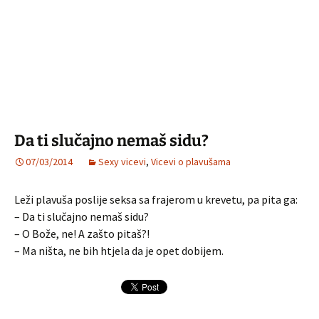
Da ti slučajno nemaš sidu?
07/03/2014
Sexy vicevi
,
Vicevi o plavušama
Leži plavuša poslije seksa sa frajerom u krevetu, pa pita ga:
– Da ti slučajno nemaš sidu?
– O Bože, ne! A zašto pitaš?!
– Ma ništa, ne bih htjela da je opet dobijem.