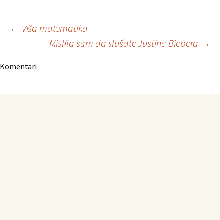
Navigacija
←
Viša matematika
Mislila sam da slušate Justina Biebera
→
članaka
Komentari