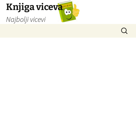
Knjiga viceva
Najbolji vicevi
Idi
Pretrag
na
sadržaj