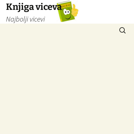
Knjiga viceva
Najbolji vicevi
Idi
Pretrag
na
sadržaj