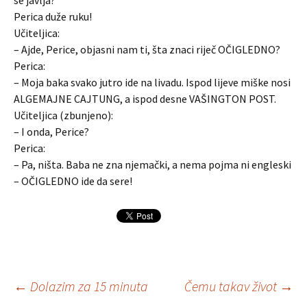
se javlja?
Perica duže ruku!
Učiteljica:
– Ajde, Perice, objasni nam ti, šta znaci riječ OČIGLEDNO?
Perica:
– Moja baka svako jutro ide na livadu. Ispod lijeve miške nosi
ALGEMAJNE CAJTUNG, a ispod desne VAŠINGTON POST.
Učiteljica (zbunjeno):
– I onda, Perice?
Perica:
– Pa, ništa. Baba ne zna njemački, a nema pojma ni engleski
– OČIGLEDNO ide da sere!
Navigacija
←
Dolazim za 15 minuta
Čemu takav život
→