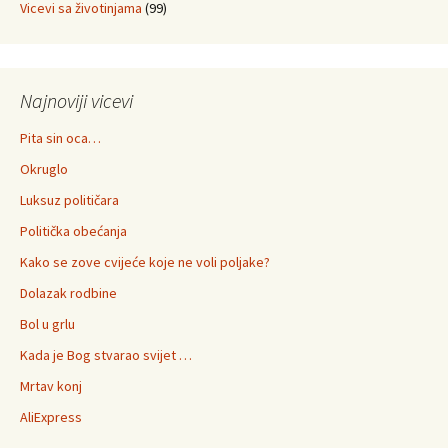
Vicevi sa životinjama
(99)
Najnoviji vicevi
Pita sin oca…
Okruglo
Luksuz političara
Politička obećanja
Kako se zove cvijeće koje ne voli poljake?
Dolazak rodbine
Bol u grlu
Kada je Bog stvarao svijet …
Mrtav konj
AliExpress