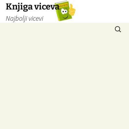
Knjiga viceva
Najbolji vicevi
Idi
Pretrag
na
sadržaj