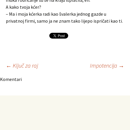
muka i odricanje su se na kraju isplatila, eh.
A kako tvoja kćer?
– Ma i moja kćerka radi kao švalerka jednog gazde u
privatnoj firmi, samo ja ne znam tako lijepo ispričati kao ti.
Navigacija
←
Ključ za raj
Impotencija
→
Komentari
članaka