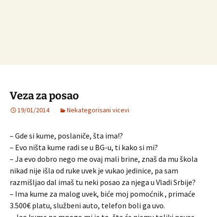
Veza za posao
19/01/2014
Nekategorisani vicevi
– Gde si kume, poslaniče, šta ima!?
– Evo ništa kume radi se u BG-u, ti kako si mi?
– Ja evo dobro nego me ovaj mali brine, znaš da mu škola
nikad nije išla od ruke uvek je vukao jedinice, pa sam
razmišljao dal imaš tu neki posao za njega u Vladi Srbije?
– Ima kume za malog uvek, biće moj pomoćnik , primaće
3.500€ platu, službeni auto, telefon boli ga uvo.