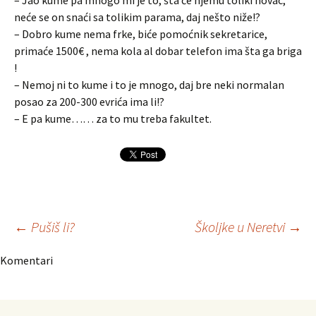
– Jao kume pa mnogo mi je to, šta će njemu toliki novac,
neće se on snaći sa tolikim parama, daj nešto niže!?
– Dobro kume nema frke, biće pomoćnik sekretarice,
primaće 1500€ , nema kola al dobar telefon ima šta ga briga
!
– Nemoj ni to kume i to je mnogo, daj bre neki normalan
posao za 200-300 evrića ima li!?
– E pa kume…… za to mu treba fakultet.
Navigacija
←
Pušiš li?
Školjke u Neretvi
→
Komentari
članaka