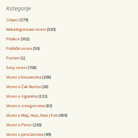
Kategorije
Crnjaci
(279)
Nekategorisani vicevi
(530)
Pitalice
(302)
Politički vicevi
(50)
Posteri
(1)
Sexy vicevi
(708)
Vicevi o bosancima
(208)
Vicevi o Čak Norisu
(28)
Vicevi o ciganima
(132)
Vicevi o crnogorcima
(83)
Vicevi o Muji, Husi, Hasi i Fati
(459)
Vicevi o Perici
(230)
Vicevi o piroćancima
(49)