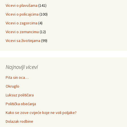
Vicevi o plavušama
(141)
Vicevi o policajcima
(100)
Vicevi o zagorcima
(4)
Vicevi o zemuncima
(12)
Vicevi sa životinjama
(99)
Najnoviji vicevi
Pita sin oca…
Okruglo
Luksuz političara
Politička obećanja
Kako se zove cvijeće koje ne voli poljake?
Dolazak rodbine