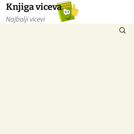
Knjiga viceva
Najbolji vicevi
Idi
Pretrag
na
sadržaj