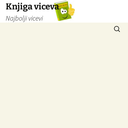
Knjiga viceva
Najbolji vicevi
Idi
Pretrag
na
sadržaj