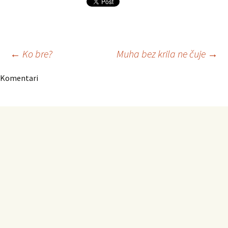
Navigacija
←
Ko bre?
Muha bez krila ne čuje
→
Komentari
članaka