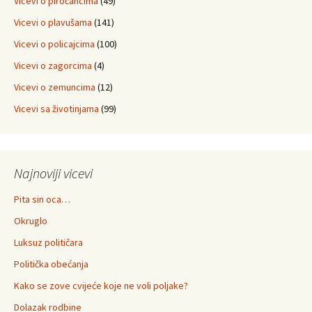
Vicevi o piroćancima
(49)
Vicevi o plavušama
(141)
Vicevi o policajcima
(100)
Vicevi o zagorcima
(4)
Vicevi o zemuncima
(12)
Vicevi sa životinjama
(99)
Najnoviji vicevi
Pita sin oca…
Okruglo
Luksuz političara
Politička obećanja
Kako se zove cvijeće koje ne voli poljake?
Dolazak rodbine