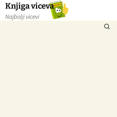
Knjiga viceva
Najbolji vicevi
Idi
Pretrag
na
sadržaj