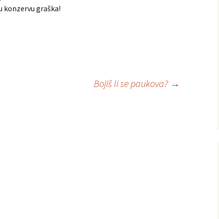
ku konzervu graška!
Bojiš li se paukova?
→