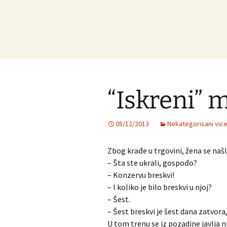
“Iskreni” 
05/12/2013
Nekategorisani vice
Zbog krađe u trgovini, žena se naš
– Šta ste ukrali, gospođo?
– Konzervu breskvi!
– I koliko je bilo breskvi u njoj?
– Šest.
– Šest breskvi je šest dana zatvor
U tom trenu se iz pozadine javlja 