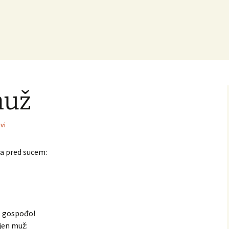
muž
vi
la pred sucem:
a, gospođo!
njen muž: