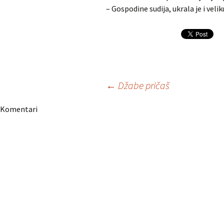
– Gospodine sudija, ukrala je i veli
Navigacija
←
Džabe pričaš
Komentari
članaka