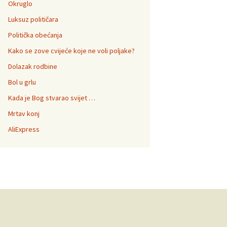
Okruglo
Luksuz političara
Politička obećanja
Kako se zove cvijeće koje ne voli poljake?
Dolazak rodbine
Bol u grlu
Kada je Bog stvarao svijet …
Mrtav konj
AliExpress