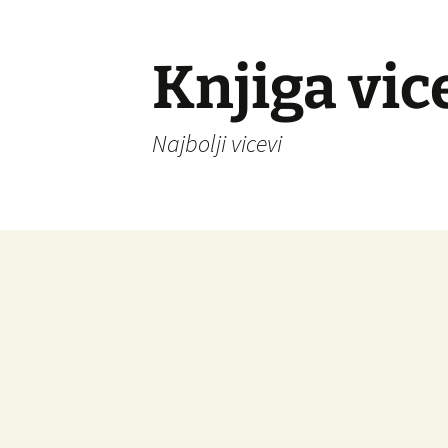
Knjiga vic
Najbolji vicevi
Idi
na
sadržaj