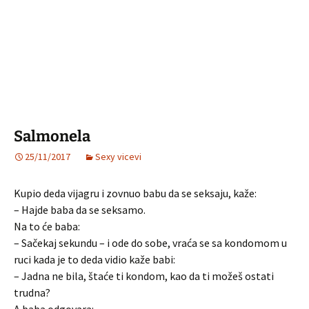
Salmonela
25/11/2017
Sexy vicevi
Kupio deda vijagru i zovnuo babu da se seksaju, kaže:
– Hajde baba da se seksamo.
Na to će baba:
– Sačekaj sekundu – i ode do sobe, vraća se sa kondomom u
ruci kada je to deda vidio kaže babi:
– Jadna ne bila, štaće ti kondom, kao da ti možeš ostati
trudna?