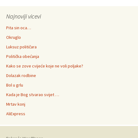
Najnoviji vicevi
Pita sin oca…
Okruglo
Luksuz političara
Politička obećanja
Kako se zove cvijeće koje ne voli poljake?
Dolazak rodbine
Bol u grlu
Kada je Bog stvarao svijet …
Mrtav konj
AliExpress