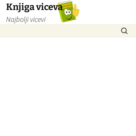
Knjiga viceva
Najbolji vicevi
Idi
Pretrag
na
sadržaj