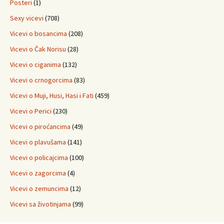
Posteri
(1)
Sexy vicevi
(708)
Vicevi o bosancima
(208)
Vicevi o Čak Norisu
(28)
Vicevi o ciganima
(132)
Vicevi o crnogorcima
(83)
Vicevi o Muji, Husi, Hasi i Fati
(459)
Vicevi o Perici
(230)
Vicevi o piroćancima
(49)
Vicevi o plavušama
(141)
Vicevi o policajcima
(100)
Vicevi o zagorcima
(4)
Vicevi o zemuncima
(12)
Vicevi sa životinjama
(99)