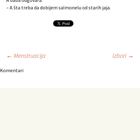
A baba odgovara:
– A šta treba da dobijem salmonelu od starih jaja.
Navigacija
←
Menstruacija
Izbori
→
Komentari
članaka