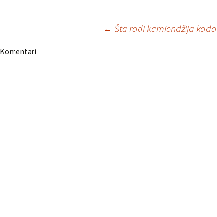
Navigacija
←
Šta radi kamiondžija kada
Komentari
članaka