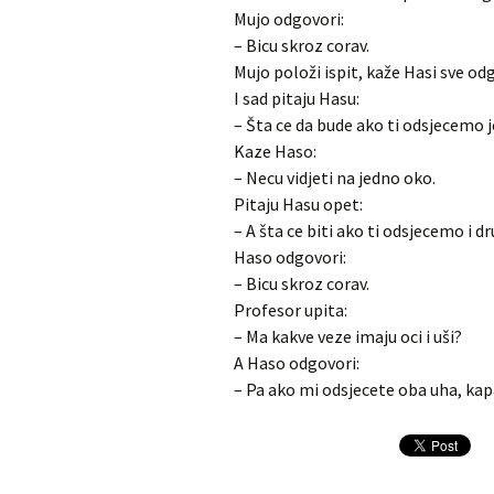
Mujo odgovori:
– Bicu skroz corav.
Mujo položi ispit, kaže Hasi sve od
I sad pitaju Hasu:
– Šta ce da bude ako ti odsjecemo 
Kaze Haso:
– Necu vidjeti na jedno oko.
Pitaju Hasu opet:
– A šta ce biti ako ti odsjecemo i d
Haso odgovori:
– Bicu skroz corav.
Profesor upita:
– Ma kakve veze imaju oci i uši?
A Haso odgovori:
– Pa ako mi odsjecete oba uha, kap