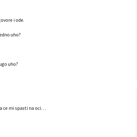
govore i ode.
jedno uho?
rugo uho?
a ce mi spasti na oci…