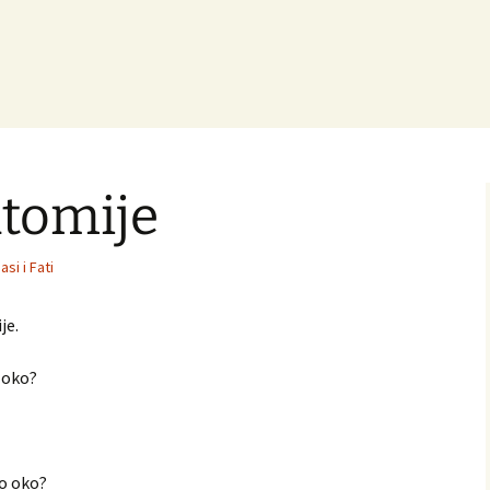
atomije
asi i Fati
je.
o oko?
go oko?