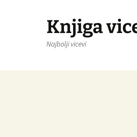
Knjiga vic
Najbolji vicevi
Idi
na
sadržaj